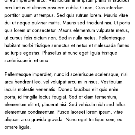
Ut eu imperdiet arcu. Vestibulum ante ipsum primis in faucibus
orci luctus et ultrices posuere cubilia Curae; Cras interdum
porttitor quam at tempus. Sed quis rutrum lorem. Mauris vitae
dui ut neque pulvinar mattis. Mauris sed tincidunt nisi. Ut porta
quis lorem at consectetur. Mauris elementum vulputate metus,
ut cursus felis dictum non. Sed in nulla metus. Pellentesque
habitant morbi tristique senectus et netus et malesuada fames
ac turpis egestas. Phasellus at nunc eget ligula tristique
scelerisque in et urna.
Pellentesque imperdiet, nunc id scelerisque scelerisque, nisi
arcu hendrerit leo, vel volutpat arcu mi in risus. Vestibulum
iaculis molestie venenatis. Donec faucibus elit quis enim
porta, id fringilla lectus feugiat. Sed et diam fermentum,
elementum elit et, placerat nisi. Sed vehicula nibh sed tellus
elementum condimentum. Fusce laoreet lorem ipsum, vitae
aliquam arcu gravida gravida. Nunc eget tristique sem, eu
ornare ligula.