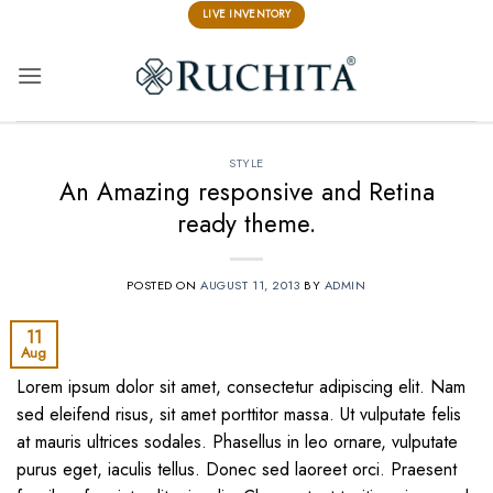
Skip
LIVE INVENTORY
to
content
STYLE
An Amazing responsive and Retina
ready theme.
POSTED ON
AUGUST 11, 2013
BY
ADMIN
11
Aug
Lorem ipsum dolor sit amet, consectetur adipiscing elit. Nam
sed eleifend risus, sit amet porttitor massa. Ut vulputate felis
at mauris ultrices sodales. Phasellus in leo ornare, vulputate
purus eget, iaculis tellus. Donec sed laoreet orci. Praesent