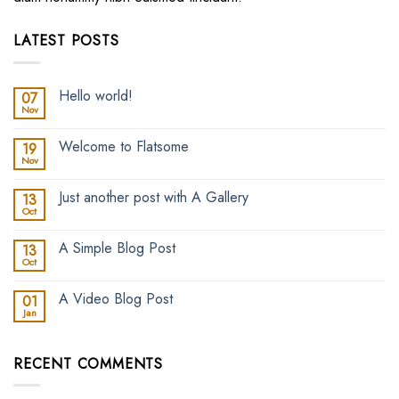
LATEST POSTS
Hello world!
07
Nov
No
Comments
on
Welcome to Flatsome
19
Hello
world!
Nov
No
Comments
on
Just another post with A Gallery
13
Welcome
to
Oct
No
Flatsome
Comments
on
A Simple Blog Post
13
Just
another
Oct
No
post
Comments
with
on
A
A Video Blog Post
01
A
Gallery
Simple
Jan
No
Blog
Comments
Post
on
A
RECENT COMMENTS
Video
Blog
Post